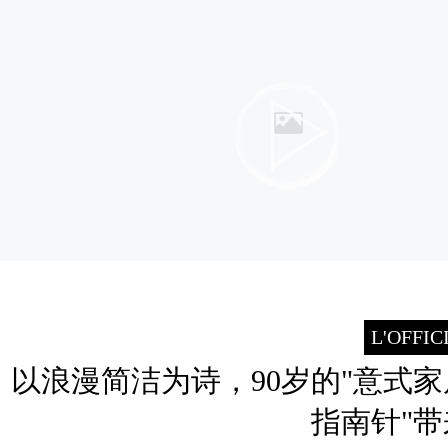
L'OFFI
以浪漫简洁为诗，90岁的"意式
指南针"