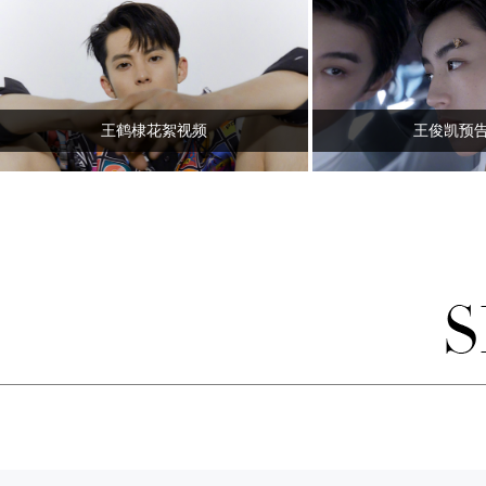
王鹤棣花絮视频
王俊凯预