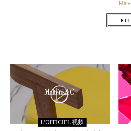
Melv
PL
L'OFFICIEL 视频