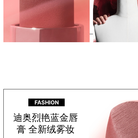
FASHION
迪奥烈艳蓝金唇
膏 全新绒雾妆