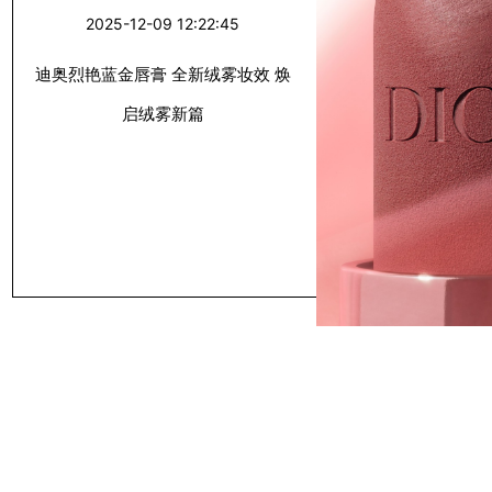
效 焕启绒雾新
2025-12-09 12:22:45
篇
迪奥烈艳蓝金唇膏 全新绒雾妆效 焕
启绒雾新篇