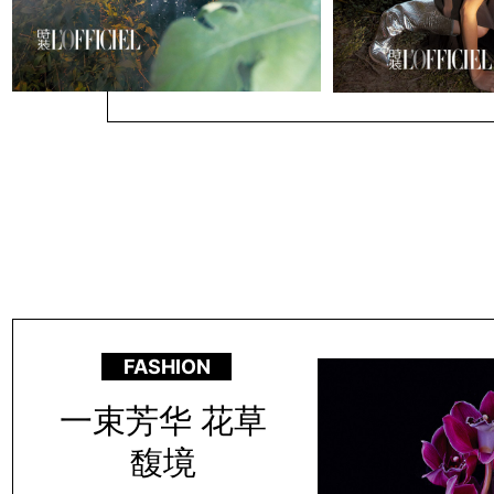
FASHION
一束芳华 花草
馥境