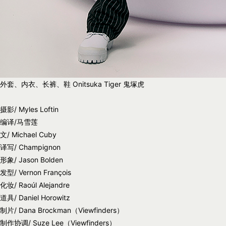
外套、内衣、长裤、鞋 Onitsuka Tiger 鬼塚虎
摄影/ Myles Loftin
编译/马雪莲
文/ Michael Cuby
译写/ Champignon
形象/ Jason Bolden
发型/ Vernon François
化妆/ Raoúl Alejandre
道具/ Daniel Horowitz
制片/ Dana Brockman（Viewfinders）
制作协调/ Suze Lee（Viewfinders）