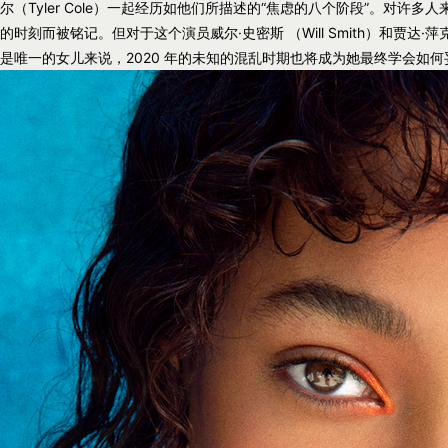
尔（Tyler Cole）一起经历如他们所描述的“焦虑的八个阶段”。对
的时刻而被铭记。但对于这个演员威尔·史密斯 （Will Smith）和贾达·萍克特·
是唯一的女儿来说，2020 年的未知的混乱时期也将成为她最终学会如