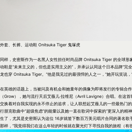
外套、长裤、运动鞋 Onitsuka Tiger 鬼塚虎
同样，史密斯作为一名黑人女性担任时尚品牌 Onitsuka Tiger 的
动鞋是“未来主义的，但也是实用主义的”，并承认认同这个日本品牌“完
龙也穿 Onitsuka Tiger。“他是我见过的最强悍的人之一，”她开玩笑
在英雄的话题上，当被问及有机会和她童年的偶像为即将发行的专辑合作
（Grow），她与流行天后艾薇儿·拉维尼（Avril Lavigne）合唱
交换着对自我实现的永不停止的追求，让人联想起艾薇儿的一些最热门的
行朋克歌曲中“超级焦虑”的能量以及她一直在歌词中探索的“更深入的精
生了，尤其是史密斯认为这位 16岁就签下数百万美元唱片合同的著名
那样，“我觉得我们在这么年轻的时候就在聚光灯下寻找自我的旅程（有很