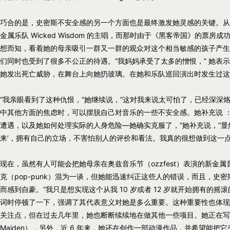
巧合的是，史密斯不安全感的另一个方面也是最终激发她灵感的关键。从 4
金属乐队 Wicked Wisdom 的主唱，而那时由于《黑客帝国》的票
想而知，看着她的母亲吸引一群又一群的观众对这个相当敏感的孩子产生
们同时也受到了很多不公正的待遇。“我妈妈承受了太多的憎恨，” 她表
她发出死亡威胁，在舞台上向她扔玻璃。在她和乐队巡回演出时发生过这
“我亲眼看到了这种仇恨，”她继续说，“这对我来说太可怕了，已经深深
中其他方面的焦虑时，可以摆脱自己对音乐的一些不安全感。她补充说 
遭遇，以及她如何处理实际的人身危险—她确实克服了，”她补充说，“显
来’，拥有自己的立场，不害怕别人的评价和看法。我真的很想做到这一
现在，虽然有人可能会把她母亲在奥兹音乐节（ozzfest）表演的新金属音
克（pop-punk）混为一谈，但她能迅速纠正这些人的错误，而且，
而感到自豪。“我只是想实现这个从我 10 岁或者 12 岁就开始拥有的摇
词时停顿了一下，强调了其代表意义对她是多么重要。这种重要性也体现
关注点，但在过去几年里，她也断断续续地在做其他一些项目。她正在写一部历史
Maiden），另外，近 6 年来，她还在创作一部动漫作品，并希望能