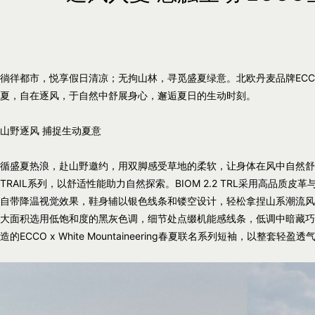
徜徉都市，悦享假日清凉；无拘山林，寻觅盛夏绿意。北欧丹麦品牌EC
夏，自在逐风，于自然中舒展身心，邂逅夏日的生动时刻。
山野逐风 捕捉生动夏意
循盛夏热浪，赴山野邀约，用双脚感受草地的柔软，让身体在风中自然舒展。本季E
TRAIL系列，以舒适性能助力自然探索。BIOM 2.2 TRL采用高品
自带降温视觉效果，鞋身辅以银色线条和镂空设计，轻松拿捏山系潮流风。BI
大面积选用低饱和度的黑灰色调，细节处点缀机能感线条，低调中暗藏巧
造的ECCO x White Mountaineering春夏联名系列短袖，以整