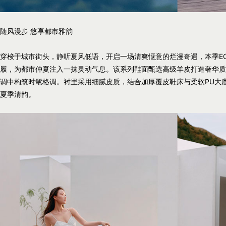
随风漫步 悠享都市雅韵
穿梭于城市街头，静听夏风低语，开启一场清爽惬意的烂漫奇遇，本季ECC
履，为都市仲夏注入一抹灵动气息。该系列鞋面甄选高级羊皮打造奢华质
调中构筑时髦格调。衬里采用细腻皮质，结合加厚覆皮鞋床与柔软PU大
夏季清韵。